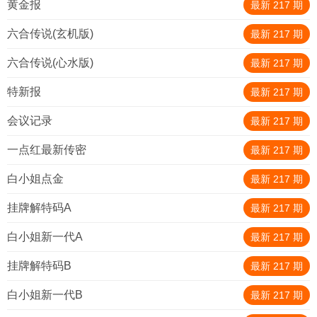
黄金报
最新
217
期
六合传说(玄机版)
最新
217
期
六合传说(心水版)
最新
217
期
特新报
最新
217
期
会议记录
最新
217
期
一点红最新传密
最新
217
期
白小姐点金
最新
217
期
挂牌解特码A
最新
217
期
白小姐新一代A
最新
217
期
挂牌解特码B
最新
217
期
白小姐新一代B
最新
217
期