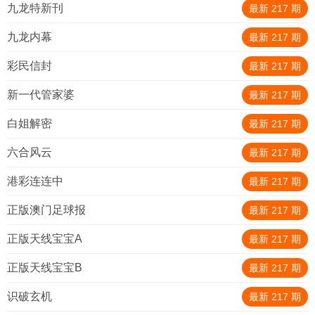
九龙特新刊
最新
217
期
九龙内幕
最新
217
期
彩民信封
最新
217
期
新一代管家婆
最新
217
期
白姐解密
最新
217
期
六合风云
最新
217
期
港彩连连中
最新
217
期
正版澳门足球报
最新
217
期
正版天线宝宝A
最新
217
期
正版天线宝宝B
最新
217
期
识破玄机
最新
217
期