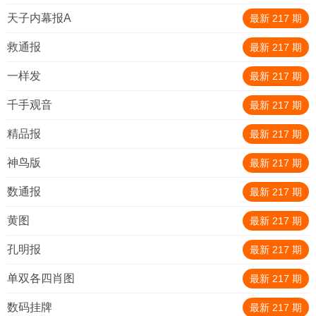
天子内幕报A
最新
217
期
救通报
最新
217
期
一样发
最新
217
期
千手观音
最新
217
期
精品报
最新
217
期
神鸟版
最新
217
期
数通报
最新
217
期
黄图
最新
217
期
孔明报
最新
217
期
单双各四肖图
最新
217
期
数码挂牌
最新
217
期