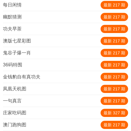
每日闲情
最新
217
期
幽默猜测
最新
217
期
功夫早茶
最新
217
期
澳版七星彩图
最新
217
期
鬼谷子爆一肖
最新
217
期
36码特围
最新
217
期
金钱豹自有真功夫
最新
217
期
凤凰天机图
最新
217
期
一句真言
最新
217
期
庄家吃码图
最新
327
期
澳门跑狗图
最新
217
期