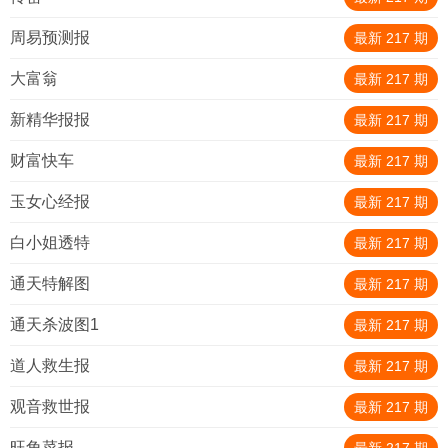
周易预测报
最新
217
期
大富翁
最新
217
期
新精华报报
最新
217
期
财富快车
最新
217
期
玉女心经报
最新
217
期
白小姐透特
最新
217
期
通天特解图
最新
217
期
通天杀波图1
最新
217
期
道人救生报
最新
217
期
观音救世报
最新
217
期
旺角菜报