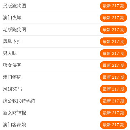
另版跑狗图
最新
217
期
澳门夜城
最新
217
期
老版跑狗图
最新
217
期
凤凰卜挂
最新
217
期
男人味
最新
217
期
狼女侠客
最新
217
期
澳门签牌
最新
217
期
凤姐30码
最新
217
期
济公救民特码诗
最新
217
期
新女财神报
最新
217
期
澳门客家娘
最新
217
期