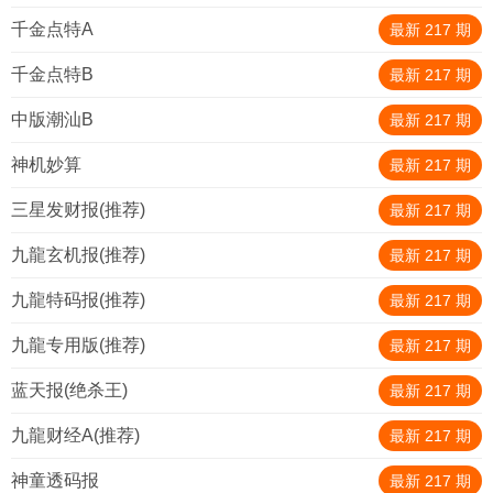
千金点特A
最新
217
期
千金点特B
最新
217
期
中版潮汕B
最新
217
期
神机妙算
最新
217
期
三星发财报(推荐)
最新
217
期
九龍玄机报(推荐)
最新
217
期
九龍特码报(推荐)
最新
217
期
九龍专用版(推荐)
最新
217
期
蓝天报(绝杀王)
最新
217
期
九龍财经A(推荐)
最新
217
期
神童透码报
最新
217
期