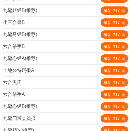
九龍赌经B(推荐)
最新
217
期
小三合皇B
最新
217
期
九龍马经B(推荐)
最新
217
期
六合杀手B
最新
217
期
九龍心经A(推荐)
最新
217
期
土地公特码报A
最新
217
期
六合黑庄
最新
217
期
六合杀手A
最新
217
期
九龍心经B(推荐)
最新
217
期
九龍四肖会员报
最新
217
期
九龍精选(推荐)
最新
217
期