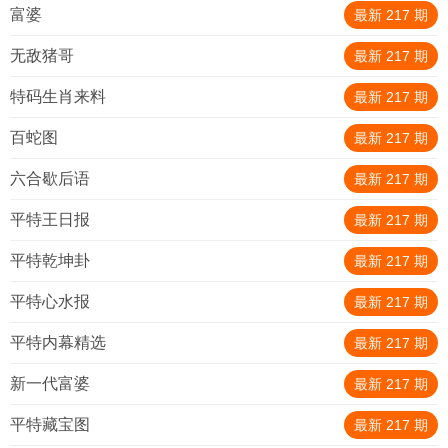
富婆
最新
217
期
无敌猪哥
最新
217
期
特码生肖来料
最新
217
期
百蛇图
最新
217
期
六合歇后语
最新
217
期
平特王日报
最新
217
期
平特乾坤卦
最新
217
期
平特心水报
最新
217
期
平特内幕精选
最新
217
期
新一代富婆
最新
217
期
平特藏宝图
最新
217
期