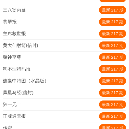
三八婆内幕
最新
217
期
翡翠报
最新
217
期
主席救世报
最新
217
期
黄大仙射箭(信封)
最新
217
期
赌神至尊
最新
217
期
狗不理特码报
最新
217
期
连赢中特图（水晶版）
最新
217
期
凤凰马经(信封)
最新
217
期
独一无二
最新
217
期
正版通天报
最新
217
期
传密
最新
217
期