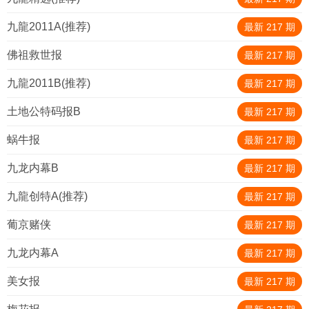
九龍2011A(推荐)
最新
217
期
佛祖救世报
最新
217
期
九龍2011B(推荐)
最新
217
期
土地公特码报B
最新
217
期
蜗牛报
最新
217
期
九龙内幕B
最新
217
期
九龍创特A(推荐)
最新
217
期
葡京赌侠
最新
217
期
九龙内幕A
最新
217
期
美女报
最新
217
期