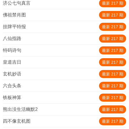
济公七句真言
最新
217
期
佛祖禁肖图
最新
217
期
挂牌平特报
最新
217
期
八仙指路
最新
217
期
特码诗句
最新
217
期
皇道吉日
最新
217
期
玄机妙语
最新
217
期
六合头条
最新
217
期
铁板神算
最新
217
期
熊出没生活幽默2
最新
217
期
四不像玄机图
最新
217
期