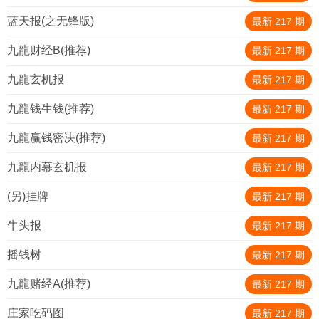
蓝天报(之无锋版)
最新
217
期
九龍财经B(推荐)
最新
217
期
九龍玄机报
最新
217
期
九龍钱生钱(推荐)
最新
217
期
九龍赢钱密决(推荐)
最新
217
期
九龍内幕玄机报
最新
217
期
(另)挂牌
最新
217
期
牛头报
最新
217
期
摇钱树
最新
217
期
九龍赌经A(推荐)
最新
217
期
庄家吃码图
最新
217
期