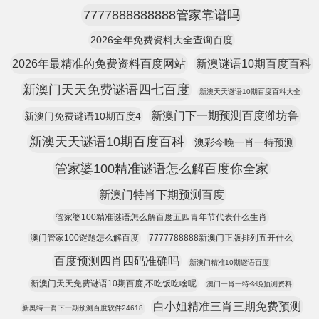
7777888888888管家靠谱吗
2026全年免费资料大全查询百度
2026年最精准的免费资料百度网站
新澳谜语10期百度百科
新澳门天天免费谜语四七百度
新澳天天谜语10期百度百科大全
新澳门下一期预测百度潍坊鲁
新澳门免费谜语10期百度4
新澳天天谜语10期百度百科
澳彩今晚一肖一特预测
管家婆100精准谜语怎么解百度你全家
新澳门特肖下期预测百度
管家婆100精准谜语怎么解百度五四青年节代表什么生肖
澳门管家100谜题怎么解百度
7777788888新澳门正版排列五开什么
百度预测四肖四码准确吗
新澳门精准10期谜语百度
新澳门天天免费谜语10期百度,不吃饭吃啥呢
澳门一肖一特今晚预测资料
白小姐精准三肖三期免费预测
新奥特一肖下一期预测百度软件24618