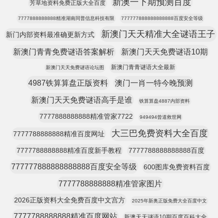
新澳一下期预测百度
芳草地资料免费正版大全百度
7777888888888精准湖南同普信息科技有限
777777888888888888百度安全等级
新澳门天天精准大全谜语王子
新门内部资料最准确更新方式
新澳门青青免费谜语答案解析
新澳门天天免费谜语10期
新澳门青青谜语大全最新
新澳门天天免费谜语论坛图
4987铁算算盘正版资料
澳门一肖一特今晚预测
新澳门天天免费谜语高手是谁
铁算算盘4887内部资料
7777888888888精准管家7722
949494曾道救世网
大三巴免费资料大全百度
7777788888888精准百度网址
7777788888888精准百度新手教程
7777788888888888百度
777777888888888888百度安全等级
600图库免费资料百度
7777788888888精准管家图片
2026正版资料大全免费百度中文宫方
2025年新奥正版免费大全百度中文
7777788888888精准百度网站
新澳天天谜语10期百度百科大全