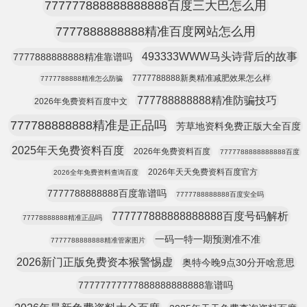
777777888888888888百度三大巴怎么用
7777888888888精准百度网站怎么用
493333WWW马头诗背后的故事
7777888888888精准靠谱吗
7777788888新奥精准减肥效果怎么样
7777788888精准怎么防骗
777788888888精准防骗技巧
2026年免费资料百度中文
777788888888精准是正品吗
芳草地资料免费正版大全百度
2025年天免费资料百度
2026年免费资料百度
7777788888888888百度
2026年天天免费资料百度官方
2026全年免费资料查询百度
7777788888888百度靠谱吗
7777788888888百度安全吗
777777888888888888百度号码解析
77778888888精准正品吗
一码一特一期预测准不准
7777788888888精准管家图片
2026新门正版免费资本猴警惕虚
奥特今晚9点30分开啥意思
77777777777888888888888靠谱吗