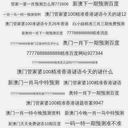
新澳下一期预测百度
管家一婆一肖预测怎么用772606
澳门管家婆100精准香港谜语今天的谜12
一肖一马一特一预测资料
澳门管家婆100准谜语今天26年香港
白小姐精准三肖三期免费预测
77788888888精准消息
新奥特一肖下一期预测百度
奥门一肖下一期预测百度
7777788888新澳门正版排列五开什么
7777888888888精准百度网站927344
7777888888888精准是正品吗777788888888精准
澳门管家婆100精准香港谜语今天的谜什么
新澳门一肖马中特预测
澳门管家婆100精准香港谜语
奥特一肖下一期预测百度
7777788888888精准街接777778888888
澳门管家婆100精准香港谜题答案9947
澳门一肖一特今晚预测资料
新澳门今晚一肖一马中特预测
一码一特一期预测准不准
新澳门天天免费谜语10期百度