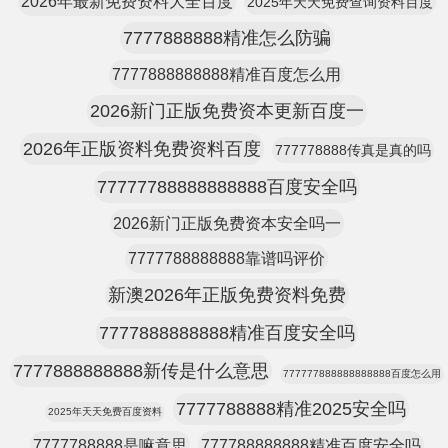
2026年最新免费资料大全百度
2025年天天免费查询资料百度
7777888888精准怎么防骗
7777888888888精准百度怎么用
2026新门正版免费资本更新百度一
2026年正版资料免费资料百度
777778888传真是真的吗
77777788888888888百度安全吗
2026新门正版免费资本安全吗一
7777788888888靠谱吗评价
新澳2026年正版免费资料免费
7777888888888精准百度安全吗
7777888888888新传是什么意思
777777888888888888百度怎么用
7777788888精准2025安全吗
2025年天天免费百度资料
7777788888是嘛意思
777788888888精准百度安全吗