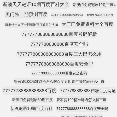
新澳天天谜语10期百度百科大全
新澳门免费谜语10期百度4
奥门特一期预测百度
新澳天天谜语10期百度百科
新澳免费谜语10期百度
大三巴免费资料大全百度
新奥特一肖下一期预测百度软件24618
777777888888888888百度号码解析
7777788888888百度安全吗
777777888888888888百度三大巴怎么用
77777788888888888百度安全吗
7777788888888888百度安全密码
管家婆100精准谜语怎么解百度五四青年节代表什么生肖
77777788888888888百度
7777788888888精准百度网址
新澳门免费谜语30期百度
管家婆100精准谜语怎么解百度
新澳谜语10期百度百科
7777788888888888百度安全吗