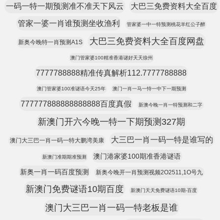
一码一特一期预测准不准天下风云
大巴三免费资料大全百度
管家一婆一肖谁预测坐收渔利
管家婆一中一特预测桃花羊红公子醉
大巴三免费资料大全百度网盘
新奥今晚特一肖预测A1S
澳门管家婆100精准香港谜好天天徐州
7777788888精准传真解析112.7777788888
澳门管家婆100准谜语今天25年
澳门一肖一马一恃一中下一期预测
777777888888888888百度真假
新澳今晚一肖一特预测和二字
新澳门开六今晚一特一下期预测327期
大三巴一肖一码一特是谁写的
澳门大三巴一肖一码一特大鹏湾美康
澳门港家婆100期准香港谜语
新澳门准期期准预测
新奥一肖一码百度预测
新奥今晚开一肖预测视频2O2511,1O号九
新澳门免费谜语10期百度
新澳门天天免费谜语10期-百度
澳门大三巴一肖一码一特老板是谁