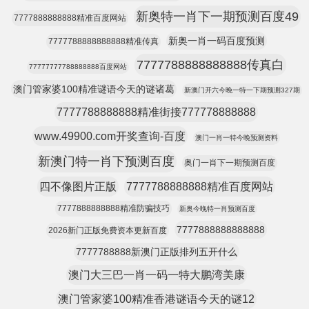
新奥特一肖下一期预测百度49
7777888888888精准百度网站
新奥一肖一码百度预测
7777788888888888精准传真
7777788888888888传真白
77777777788888888百度网站
澳门管家婆100精准谜语今天的谜诸葛
新澳门开六今晚一特一下期预测327期
7777788888888精准街接777778888888
www.49900.com开奖查询-百度
澳门一肖一特今晚预测资料
新澳门特一肖下预测百度
奥门一肖下一期预测百度
四不像图片正版
7777788888888精准百度网站
7777888888888精准防骗技巧
新奥今晚特一肖预测百度
7777888888888888
2026新门正版免费资本更新百度
7777788888新澳门正版排列五开什么
澳门大三巴一肖一码一特大鹏湾美康
澳门管家婆100精准香港谜语今天的谜12