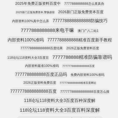
2025年免费正版资料百度中
7777888888888怎么查真伪
2026新门正版免费资本百度
2025新门正版免费资本,警惕虚假
7777788888888888防骗技巧
内部资料100%真中怎么弄
7777888888888来电干嘛
澳门广八二站1
内部资料100%准吗
7777788888888精准百度新手教程
7777788888888888百度结果
2026正版免费资料百度
7777788888精准防骗靠谱吗
118论坛118资料大全3百度百
内部资料最准100%准吗
77777788888888888百度
7777788888888百度正品吗
免费内部资料100%准吗
2026正版资料免费百度
7777788888888精准百度网址
7777778888888888百度
777777888888888888百度怎么搜
118论坛118资料大全3百度百种深度解
118论坛118资料大全3百度百料深度解