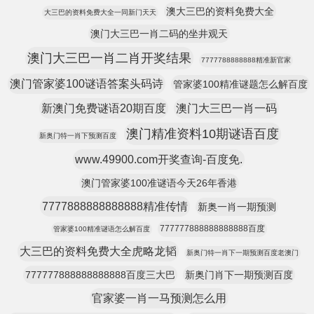
澳大三巴的资料免费大全
大三巴的资料免费大全一同新门天天
澳门大三巴一肖二码的坐井观天
澳门大三巴一肖二肖开奖结果
7777788888888精准新官家
澳门管家婆100谜语答案头码诗
管家婆100精准谜题怎么解百度
新澳门免费谜语20期百度
澳门大三巴一肖一码
澳门精准资料10期谜语百度
新奥门特一肖下预测百度
www.49900.com开奖查询-百度免.
澳门管家婆100准谜语今天26年香港
7777888888888888精准传情
新奥一肖一期预测
777777888888888888百度
管家婆100精准谜语怎么解百度
大三巴的资料免费大全虎略龙韬
新奥门特一肖下一期预测百度老澳门
777777888888888888百度三大巴
新奥门肖下一期预测百度
官家婆一肖一马预测怎么用