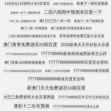
118论坛118资料大全3百度百
新澳下一期百度预测
新奥门特预测百度
二四六期期中预测准百度一下
新奥特一肖下一期预测百度
澳门大三巴一肖一码
新奥下一肖下预测百度
一码一特一期预测准不准
澳门一期一特预测准
澳门管家婆100谜语答案头码诗
芳草地资料免费正版大全百度
二四六香港期期中预测准百度准不准
澳门青青免费谜语20期百度
2026新奥天天开好彩大乐透
7777788888新奥精准减肥效果怎么样
7777788888888百度正品吗
7777788888888888百度安全密码
澳门管家100期谁预测最准
77778888888新准新疆
77777888888888精准百度安全吗
新澳门一肖马中特预测
7777888888888精准百度安全吗
新澳门天天免费谜语10期百度
大巴三免费资料大全百度网盘
7777788888王中王中王特色亮点
澳彩十二生肖预测
777777888888888888百度怎么搜