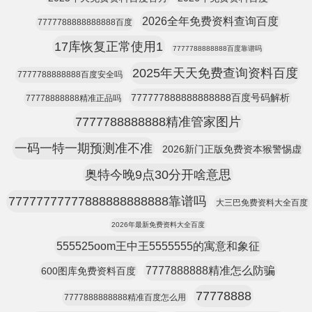
2026全年免费资料查询百度
7777788888888888百度
17库恢复正常使用1
7777788888888百度靠谱吗
2025年天天免费查询资料百度
7777788888888百度安全吗
777777888888888888百度号码解析
77778888888精准正品吗
7777788888888精准管家图片
一码一特一期预测准不准
2026新门正版免费资本猴警惕虚
奥特今晚9点30分开啥意思
77777777777888888888888靠谱吗
大三巴免费资料大全百度
2026年最新免费资料大全百度
555525oom王中王5555555的寓意和象征
7777888888精准怎么防骗
600图库免费资料百度
77778888
7777888888888精准百度怎么用