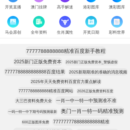
开奖直播
澳门挂牌
高手解迷
港彩图库
澳彩图库
马会原创
全年资料
生肖属性
开奖日期
彩料世界
7777788888888精准百度新手教程
2025新门正版免费资本
2025新门正版免费资本_警惕虚假
7777788888888888百度结果
2025新期期准的准确的消息视频
2025年天天免费资料百度官力重点解读
7777788888888精准百度网站
2026正版免费资料百度
一肖一中一特一中预测准不准
大三巴资料免费大全
奥门一肖一特一码精准预测
一码一特一中下期号码预测最新
777777778888888888精准
600正版图库免费